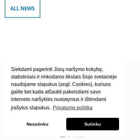
Siekdami pagerinti Jūsų naršymo kokybę,
statistiniais ir rinkodaros tikslais šioje svetainėje
naudojame slapukus (angl. Cookies), kuriuos
© 2011-2021
Baltic Solutions Transport
galite bet kada atšaukti pakeisdami savo
Sukurta su ♡
Feeria
interneto naršyklės nustatymus ir ištrindami
Lietuva
Eišiškių pl. 36B Vilnius
įrašytus slapukus.
Privatumo politika
Nesutinku
Sutinku