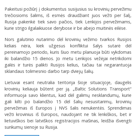
Pakeitusi požiūrį į dokumentus susijusius su krovinių pervežimu
trečiosioms šalims, iš esmės draudžiant juos vežti per šalį,
Rusija pakenkė tiek savo pačios, tiek Lenkijos pervežimams,
kurie strigo ilgalaikiuose derybose ir be abejo muitinės eilėse.
Nors galutinio nutarimo dėl krovinių vežimo tvarkos Rusijos
keliais nėra, kiek užgesus konfliktui šalys sutarė dėl
pereinamojo periodo, kuris šiuo metu planuoja būti vykdomas
iki balandžio 15 dienos. Jo metu Lenkijos vežėjai netrikdomi
galės ir turės palikti Rusijos kelius, tačiau tai negarantuoja
sklandaus tolimesnio darbo tarp dviejų šalių.
Lietuvai esant neutralia teritorija šioje situacijoje, daugelis
krovinių keliauja būtent per ją. „Baltic Solutions Transport“
informuoja savo klientus, kad dėl galimų nesklandumų, kurie
gali kilti po balandžio 15 dėl šalių nesusitarimų, krovinių
pervežimas iš Europos į NVS šalis nenukentės. Sprendimas
vežti krovinius iš Europos, naudojant ne tik lenkiškos, bet ir
lietuviškos bei latviškos registracijos mašinas, leidžia išvengti
sunkumų sienoje su Rusija.