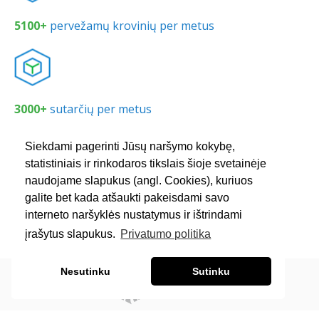
5100+
pervežamų krovinių per metus
3000+
sutarčių per metus
Siekdami pagerinti Jūsų naršymo kokybę,
statistiniais ir rinkodaros tikslais šioje svetainėje
naudojame slapukus (angl. Cookies), kuriuos
450+
nuolatinių klientų
galite bet kada atšaukti pakeisdami savo
interneto naršyklės nustatymus ir ištrindami
įrašytus slapukus.
Privatumo politika
Nesutinku
Sutinku
© 2011-2021
Baltic Solutions Transport