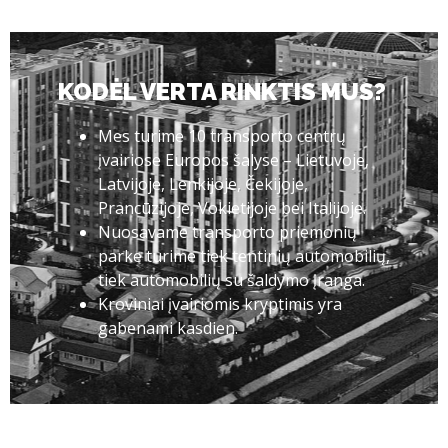
KODĖL VERTA RINKTIS MUS?
Mes turime 10 transporto centrų
įvairiose Europos šalyse – Lietuvoje,
Latvijoje, Lenkijoje, Čekijoje,
Prancūzijoje, Vokietijoje bei Italijoje.
Nuosavame transporto priemonių
parke turime tiek tentinių automobilių,
tiek automobilių su šaldymo įranga.
Kroviniai įvairiomis kryptimis yra
gabenami kasdien.