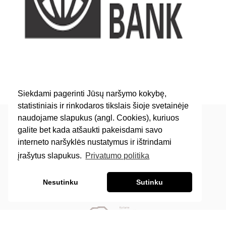
Siekdami pagerinti Jūsų naršymo kokybę,
statistiniais ir rinkodaros tikslais šioje svetainėje
naudojame slapukus (angl. Cookies), kuriuos
galite bet kada atšaukti pakeisdami savo
interneto naršyklės nustatymus ir ištrindami
© 2011-2021
Baltic Solutions Transport
Sukurta su ♡
Feeria
įrašytus slapukus.
Privatumo politika
Lietuva
Eišiškių pl. 36B Vilnius
Nesutinku
Sutinku