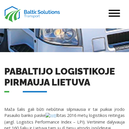
PABALTIJO LOGISTIKOJE
PIRMAUJA LIETUVA
Maža šalis gali būti nebūtinai silpniausia ir tai puikiai įrodo
Pasaulio banko paske
lbtas 2016 metų logistikos reitingas
(angl. Logistics Performance Index – LPI). Vertinime dalyvauja
net 160 šalių ir Lietuva tarp jų iš tiesų atrodo įspūdingai.