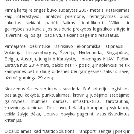
Pirmą kartą reitingas buvo sudarytas 2007 metais. Pateikiamas
kaip interaktyvioji analizės priemonė, reitingavimas buvo
sukurtas siekiant padėti šalims identifikuoti iššūkius ir
galimybes su kuriais jos susiduria prekybos logistikos srityje ir
įsivertinti ką jos gali padaryti, siekiant pagerinti rezultatus.
Pirmajame dešimtuke išsirikiavo ekonomiškai stipriausi –
Vokietija, Liuksemburgas, Švedija, Nyderlandai, Singapūras,
Belgija, Austrija, Jungtinė Karalystė, Honkongas ir JAV. Tačiau
Lietuva nuo 2014 metų pakilo net 17 pozicijų ir aplenkusi ne tik
kaimynines bet ir daug didesnes bei galingesnes šalis už save,
užėmė garbingą 29 vietą.
Kiekvienos šalies vertinimas susideda iš 6 kriterijų: logistikos
paslaugų kokybė, punktualumas, krovinių judėjimo stebėjimo
galimybės, muitinės darbas, infrastruktūra, tarptautinių
krovinių gabenimas. Tiek savo, tiek kitų kompanijų vykdančių
veikla šalyje dėka, Lietuvai pavyko pagerinti visus išvardintus
kriterijus.
Didžiuojamės, kad “Baltic Solutions Transport” žengia į priekį ir