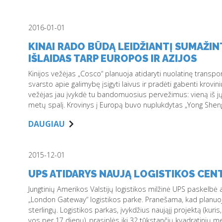
2016-01-01
KINAI RADO BŪDĄ LEIDŽIANTĮ SUMAŽI
IŠLAIDAS TARP EUROPOS IR AZIJOS
Kinijos vežėjas „Cosco“ planuoja atidaryti nuolatinę transpor
svarsto apie galimybę įsigyti laivus ir pradėti gabenti krovin
vežėjas jau įvykdė tu bandomuosius pervežimus: vieną iš jų 
metų spalį. Krovinys į Europą buvo nuplukdytas „Yong Sheng“
DAUGIAU
2015-12-01
UPS ATIDARYS NAUJĄ LOGISTIKOS CE
Jungtinių Amerikos Valstijų logistikos milžinė UPS paskelbė 
„London Gateway“ logistikos parke. Pranešama, kad planuoj
sterlingų. Logistikos parkas, įvykdžius naująjį projektą (kuris
vos per 17 dienų), prasiplės iki 32 tūkstančių kvadratinių