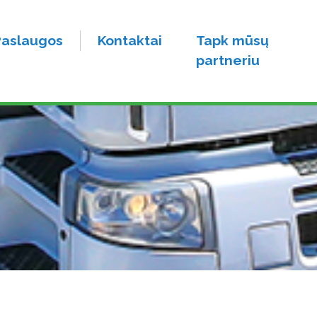
Paslaugos
Kontaktai
Tapk mūsų
partneriu