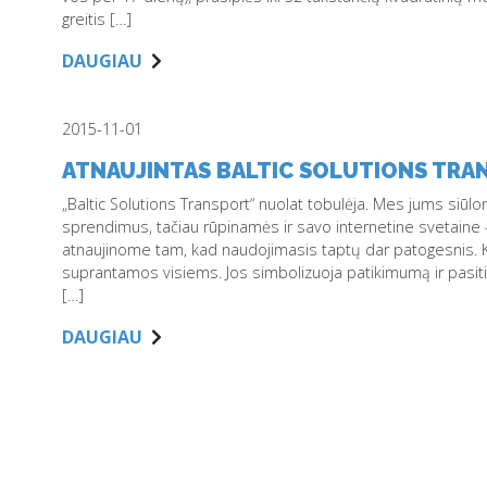
greitis […]
DAUGIAU
2015-11-01
ATNAUJINTAS BALTIC SOLUTIONS TRA
„Baltic Solutions Transport“ nuolat tobulėja. Mes jums siūlo
sprendimus, tačiau rūpinamės ir savo internetine svetaine 
atnaujinome tam, kad naudojimasis taptų dar patogesnis. Kla
suprantamos visiems. Jos simbolizuoja patikimumą ir pasitikė
[…]
DAUGIAU