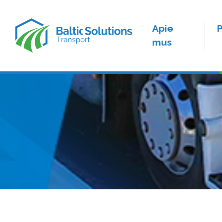
Apie
mus