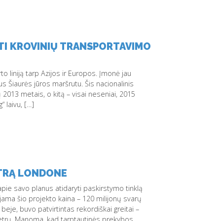
NTI KROVINIŲ TRANSPORTAVIMO
to liniją tarp Azijos ir Europos. Įmonė jau
ius Šiaurės jūros maršrutu. Šis nacionalinis
2013 metais, o kitą – visai neseniai, 2015
 laivu, […]
NTRĄ LONDONE
apie savo planus atidaryti paskirstymo tinklą
ama šio projekto kaina – 120 milijonų svarų
, beje, buvo patvirtintas rekordiškai greitai –
 metrų. Manoma, kad tarptautinės prekybos