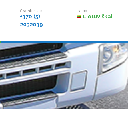
+370 (5)
Lietuviškai
2032039