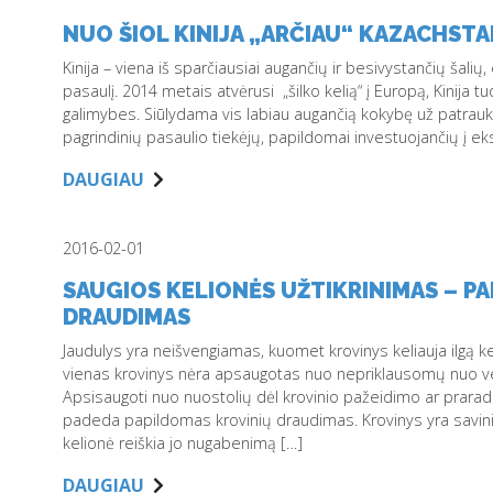
NUO ŠIOL KINIJA „ARČIAU“ KAZACHST
Kinija – viena iš sparčiausiai augančių ir besivystančių šali
pasaulį. 2014 metais atvėrusi „šilko kelią“ į Europą, Kinija 
galimybes. Siūlydama vis labiau augančią kokybę už patraukle
pagrindinių pasaulio tiekėjų, papildomai investuojančių į 
DAUGIAU
2016-02-01
SAUGIOS KELIONĖS UŽTIKRINIMAS – P
DRAUDIMAS
Jaudulys yra neišvengiamas, kuomet krovinys keliauja ilgą ke
vienas krovinys nėra apsaugotas nuo nepriklausomų nuo vežėj
Apsisaugoti nuo nuostolių dėl krovinio pažeidimo ar praradim
padeda papildomas krovinių draudimas. Krovinys yra savinin
kelionė reiškia jo nugabenimą […]
DAUGIAU