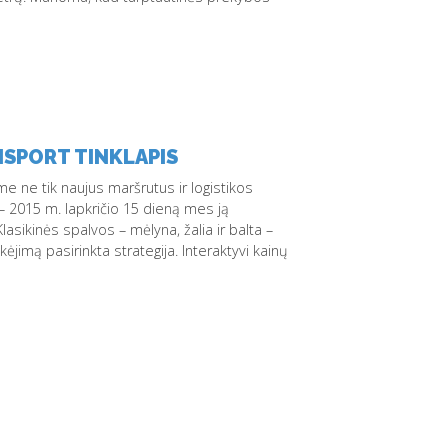
NSPORT TINKLAPIS
me ne tik naujus maršrutus ir logistikos
– 2015 m. lapkričio 15 dieną mes ją
sikinės spalvos – mėlyna, žalia ir balta –
jimą pasirinkta strategija. Interaktyvi kainų