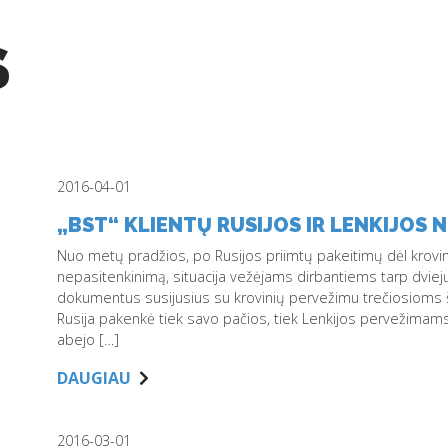
S
2016-04-01
„BST“ KLIENTŲ RUSIJOS IR LENKIJOS 
Nuo metų pradžios, po Rusijos priimtų pakeitimų dėl krovin
nepasitenkinimą, situacija vežėjams dirbantiems tarp dviejų š
dokumentus susijusius su krovinių pervežimu trečiosioms ša
Rusija pakenkė tiek savo pačios, tiek Lenkijos pervežimams,
abejo […]
DAUGIAU
2016-03-01