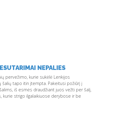
NESUTARIMAI NEPALIES
ių pervežimo, kurie sukėlė Lenkijos
alių tapo itin įtempta. Pakeitusi požiūrį į
lims, iš esmės draudžiant juos vežti per šalį,
 kurie strigo ilgalaikiuose derybose ir be