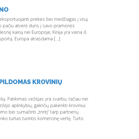
ANO
ų, eksportuojanti prekes bei medžiagas į visą
tuo pačiu atvėrė duris į savo pramonės
snę kainą nei Europoje, Kinija yra viena iš
eksportą. Europa atrasdama […]
APILDOMAS KROVINIŲ
lią. Patikimas vežėjas yra svarbu, tačiau nei
o aplinkybių, galinčių pakenkti kroviniui.
o bei sumažinti „trintį“ tarp partnerių
ko turtas turintis komercinę vertę. Turto